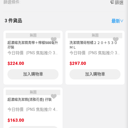
篩選條件:
篩選
3 件貨品
最新
∨
無圖
無圖
超濃縮洗潔精青檸＋檸檬500毫升
洗潔精薄荷柑橘２２０＋５３０
孖裝
ＭＬ
今日特價（PNS 焦點推介 393019）
今日特價（PNS 焦點推介 393634）
$224.00
$297.00
加入購物車
加入購物車
無圖
超濃縮洗潔精(清雅花香) 孖裝
今日特價（PNS 焦點推介 401481）
$163.00