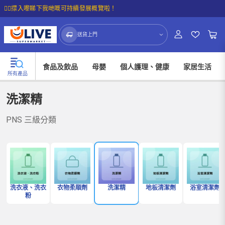
☝🏼㩒入嚟睇下我哋嘅可持續發展概覽啦！
送貨上門
食品及飲品
母嬰
個人護理、健康
家居生活
所有產品
洗潔精
PNS 三級分類
洗衣液、洗衣
衣物柔順劑
洗潔精
地板清潔劑
浴室清潔劑
粉