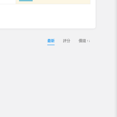
最新
評分
價錢 ↑↓