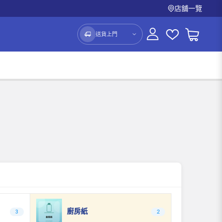
店舖一覽
送貨上門
廚房紙
3
2