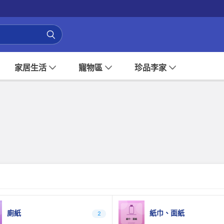
家居生活
寵物區
珍品李家
廁紙
紙巾、面紙
2