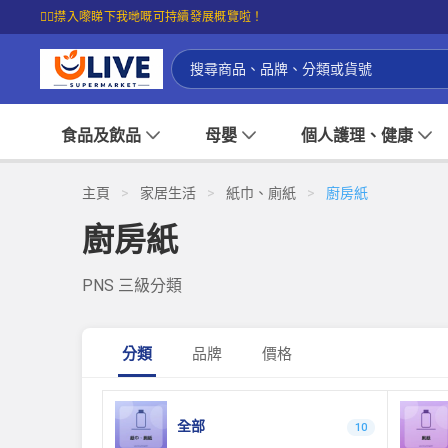
☝🏼㩒入嚟睇下我哋嘅可持續發展概覽啦！
食品及飲品
母嬰
個人護理、健康
主頁
>
家居生活
>
紙巾、廁紙
>
廚房紙
廚房紙
PNS 三級分類
分類
品牌
價格
全部
10