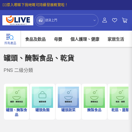
☝🏼㩒入嚟睇下我哋嘅可持續發展概覽啦！
送貨上門
食品及飲品
母嬰
個人護理、健康
家居生活
所有產品
罐頭、醃製食品、乾貨
PNS 二級分類
罐頭、醃製食
罐頭魚類
罐頭蔬菜
醃製食品
乾菇、菌類
品