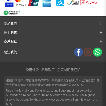
關於我們
網上購物
客戶服務
關注我們
使用條款
私隱政策
免責聲明及通知
|
|
根據香港法律，不得在業務過程中，向未成年人(18歲以下人士)售賣或供應
令人醺醉的酒類。本網站發售之酒類產品酒精濃度最高為53%。
Under the law of Hong Kong, intoxicating liquor must not be sold or
supplied to a minor (under 18) in the course of business. The highest
alcohol by volume for the alcoholic beverages we sell on this website is
53%.