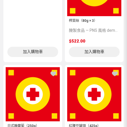
榨菜絲（80g × 3）
醃製食品 — PNS 風格 demo 占位商品，方便首頁與分類頁版位演示，上線前由業務替換為真實 SKU。
$522.00
加入購物車
加入購物車
日式醃蘿蔔（250g）
紅腰豆罐頭（425g）