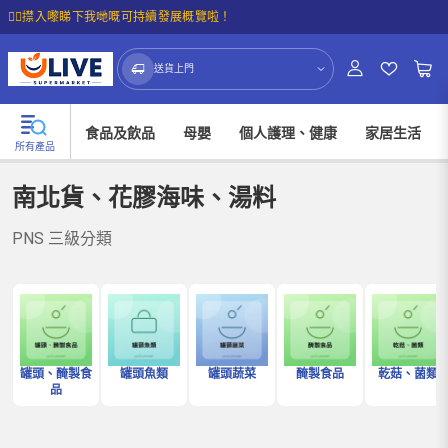
☝🏼㩒入嚟睇下我哋嘅可持續發展概覽啦！
送貨上門
食品及飲品
母嬰
個人護理、健康
家居生活
所有產品
南北貨、花膠海味、湯料
PNS 三級分類
罐頭、醃製食
罐頭魚類
罐頭蔬菜
醃製食品
乾菇、菌類
品