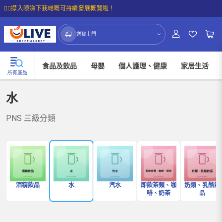
☝🏼㩒入嚟睇下我哋嘅可持續發展概覽啦！
送貨上門
食品及飲品
母嬰
個人護理、健康
家居生活
所有產品
水
PNS 三級分類
酒精飲品
水
汽水
即飲茶類、咖
奶類、乳酪飲
啡、奶茶
品