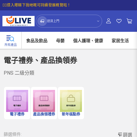
☝🏼㩒入嚟睇下我哋嘅可持續發展概覽啦！
送貨上門
食品及飲品
母嬰
個人護理、健康
家居生活
所有產品
電子禮券、產品換領券
PNS 二級分類
電子禮券
產品換領禮券
新年榚點券
篩選條件:
篩選