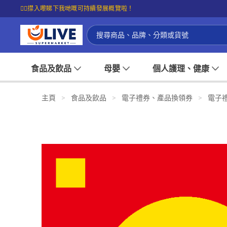
☝🏼㩒入嚟睇下我哋嘅可持續發展概覽啦！
食品及飲品
母嬰
個人護理、健康
主頁
>
食品及飲品
>
電子禮券、產品換領券
>
電子