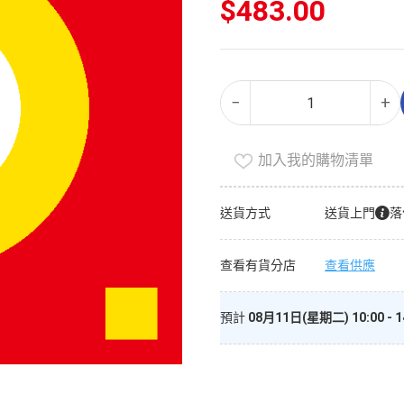
$
483.00
PNS
Alternative:
−
+
HK$500
電
子
加入我的購物清單
禮
券
送貨方式
送貨上門
落
數
量
查看有貨分店
查看供應
預計
08月11日(星期二) 10:00 - 1