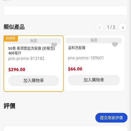
量
類似產品
‹
›
1
/
2
你睇緊
無圖
無圖
溫和洗髮露
50惠 養潤豐盈洗髮露 (舒壓型)
400毫升
pns-promo-189601
p
pns-promo-813182
$66.00
$
$296.00
加入購物車
加入購物車
評價
提交用家評價