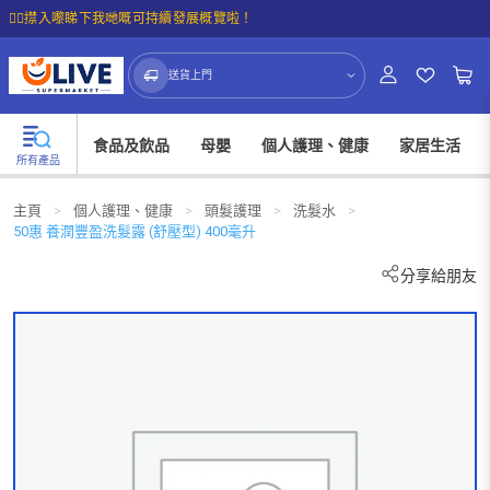
☝🏼㩒入嚟睇下我哋嘅可持續發展概覽啦！
送貨上門
食品及飲品
母嬰
個人護理、健康
家居生活
所有產品
主頁
>
個人護理、健康
>
頭髮護理
>
洗髮水
>
50惠 養潤豐盈洗髮露 (舒壓型) 400毫升
分享給朋友