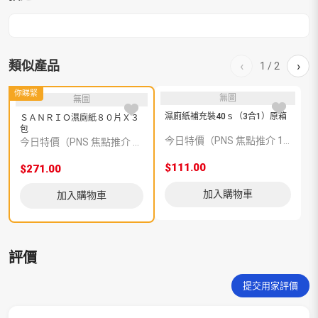
量
類似產品
‹
›
1
/
2
你睇緊
無圖
無圖
濕廁紙補充裝40ｓ（3合1）原箱
ＳＡＮＲＩＯ濕廁紙８０片Ｘ３
包
今日特價（PNS 焦點推介 152009）
今日特價（PNS 焦點推介 119055）
$111.00
$
$271.00
加入購物車
加入購物車
評價
提交用家評價