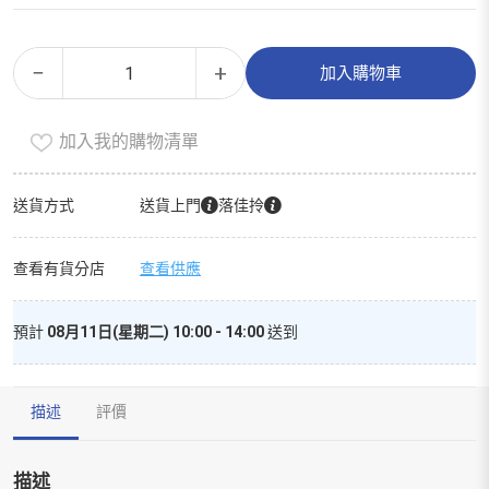
Ｓ
Alternative:
−
+
加入購物車
Ａ
Ｎ
加入我的購物清單
Ｒ
Ｉ
Ｏ
送貨方式
送貨上門
落佳拎
濕
廁
查看有貨分店
查看供應
紙
８
預計
08月11日(星期二) 10:00 - 14:00
送到
０
片
Ｘ
描述
評價
３
包
數
描述