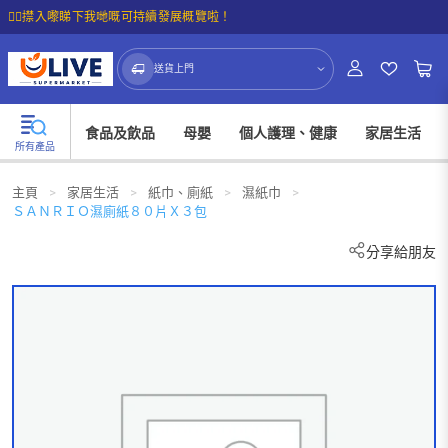
☝🏼㩒入嚟睇下我哋嘅可持續發展概覽啦！
送貨上門
食品及飲品
母嬰
個人護理、健康
家居生活
所有產品
主頁
>
家居生活
>
紙巾、廁紙
>
濕紙巾
>
ＳＡＮＲＩＯ濕廁紙８０片Ｘ３包
分享給朋友