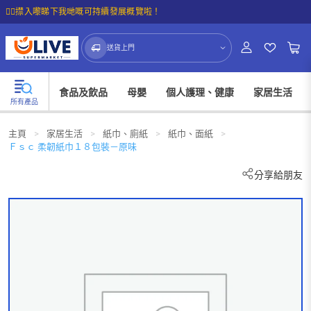
☝🏼㩒入嚟睇下我哋嘅可持續發展概覽啦！
送貨上門
食品及飲品
母嬰
個人護理、健康
家居生活
所有產品
主頁
>
家居生活
>
紙巾、廁紙
>
紙巾、面紙
>
Ｆｓｃ 柔韌紙巾１８包裝－原味
分享給朋友