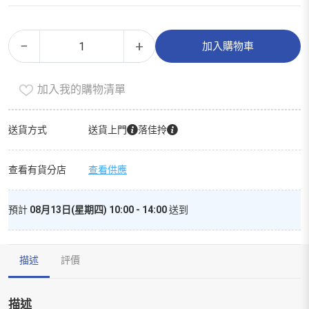
Ｆ
Alternative:
−
+
加入購物車
ｓ
ｃ
加入我的購物清單
柔
韌
紙
送貨方式
送貨上門
落佳拎
巾
１
查看有貨分店
查看供應
８
包
預計
08月13日(星期四) 10:00 - 14:00
送到
裝
－
原
描述
評價
味
數
量
描述