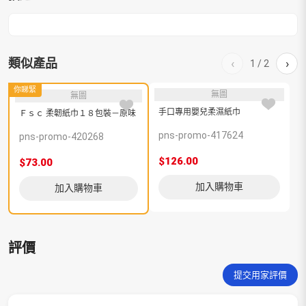
類似產品
‹
›
1
/
2
你睇緊
無圖
無圖
手口專用嬰兒柔濕紙巾
Ｆｓｃ 柔韌紙巾１８包裝－原味
pns-promo-417624
p
pns-promo-420268
$126.00
$
$73.00
加入購物車
加入購物車
評價
提交用家評價