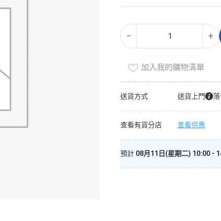
麻
Alternative:
−
+
辣
拉
麵
加入我的購物清單
(冷
凍
送貨方式
送貨上門
落
0-
4°c)
查看有貨分店
查看供應
數
量
預計
08月11日(星期二) 10:00 - 1