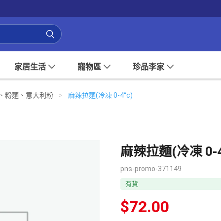
家居生活
寵物區
珍品李家
飯、粉麵、意大利粉
>
麻辣拉麵(冷凍 0-4°c)
麻辣拉麵(冷凍 0-4
pns-promo-371149
有貨
$
72.00