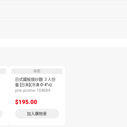
無圖
日式鐵板燒炒麵 ３人份
量 [日本](冷凍 0-4°c)
pns-promo-104084
$195.00
加入購物車