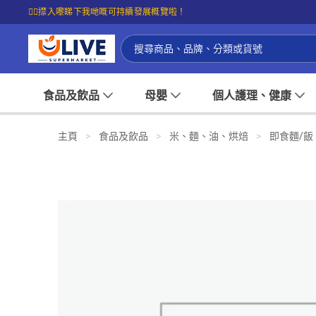
☝🏼㩒入嚟睇下我哋嘅可持續發展概覽啦！
食品及飲品
母嬰
個人護理、健康
主頁
>
食品及飲品
>
米、麵、油、烘焙
>
即食麵/