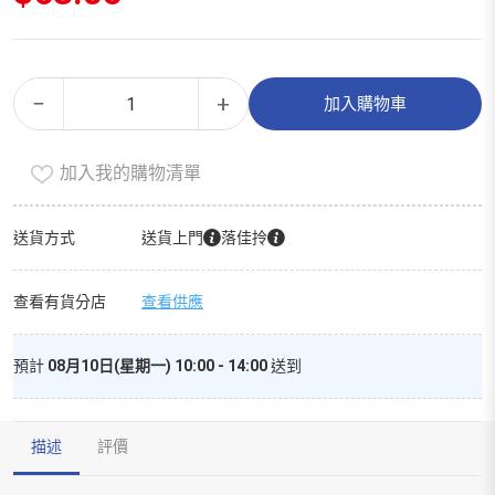
鰹
Alternative:
−
+
加入購物車
魚
味
加入我的購物清單
蟲
癭
果
送貨方式
送貨上門
落佳拎
肉
粒
查看有貨分店
查看供應
(貓
草
預計
08月10日(星期一) 10:00 - 14:00
送到
果
實)
貓
描述
評價
小
食