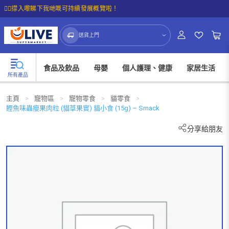
☝🏼㩒入嚟睇下我哋嘅可持續發展概覽啦！
送貨上門
食品及飲品
母嬰
個人護理、健康
家居生活
所有產品
主頁
>
寵物區
>
寵物零食
>
貓零食
>
鰹魚味蟲癭果肉粒 (貓草果實) 貓小食 (15g) – Smack
分享給朋友