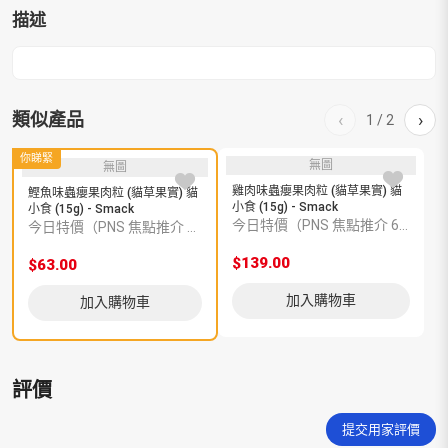
(15g)
描述
-
Smack
數
量
類似產品
‹
›
1
/
2
你睇緊
無圖
無圖
雞肉味蟲癭果肉粒 (貓草果實) 貓
鰹魚味蟲癭果肉粒 (貓草果實) 貓
小食 (15g) - Smack
小食 (15g) - Smack
今日特價（PNS 焦點推介 6600004209）
今日特價（PNS 焦點推介 6600004208）
$139.00
$
$63.00
加入購物車
加入購物車
評價
提交用家評價