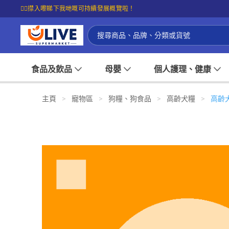
⭐購物滿$399即享免費送貨；滿$100即可免費店取。
☝🏼㩒入嚟睇下我哋嘅可持續發展概覽啦！
食品及飲品
母嬰
個人護理、健康
主頁
>
寵物區
>
狗糧、狗食品
>
高齡犬糧
>
高齡