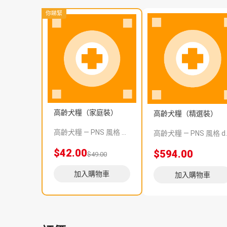
你睇緊
高齡犬糧（家庭裝）
高齡犬糧（精選裝）
高齡犬糧 — PNS 風格 demo 占位商品，方便首頁與分類頁版位演示，上線前由業務替換為真實 SKU。
高齡犬糧 — PNS 風格 demo 占
$42.00
$594.00
$49.00
加入購物車
加入購物車