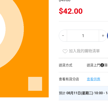
$
49.00
原
$
42.00
始
價
目
格：
前
$49.00。
價
高
Alternative:
格：
−
+
齡
$42.00。
犬
糧
加入我的購物清單
（家
庭
送貨方式
送貨上門
落
裝）
數
查看有貨分店
查看供應
量
預計
08月11日(星期二) 10:00 - 1