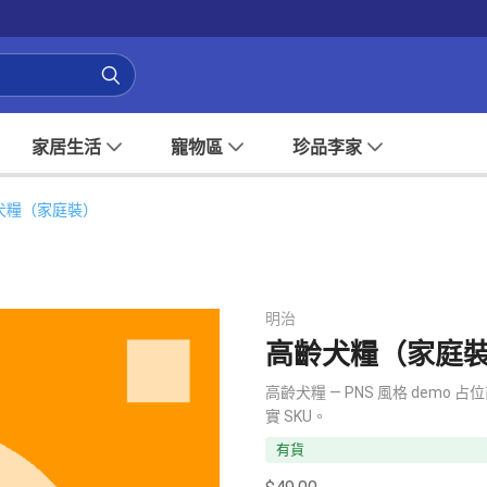
家居生活
寵物區
珍品李家
犬糧（家庭裝）
明治
高齡犬糧（家庭
高齡犬糧 — PNS 風格 de
實 SKU。
有貨