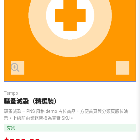
Tempo
驅蚤滅蝨（精選裝）
驅蚤滅蝨 — PNS 風格 demo 占位商品，方便首頁與分類頁版位演
示，上線前由業務替換為真實 SKU。
有貨