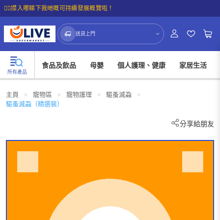
☝🏼㩒入嚟睇下我哋嘅可持續發展概覽啦！
送貨上門
食品及飲品
母嬰
個人護理、健康
家居生活
所有產品
主頁
>
寵物區
>
寵物護理
>
驅蚤滅蝨
>
驅蚤滅蝨（精選裝）
分享給朋友