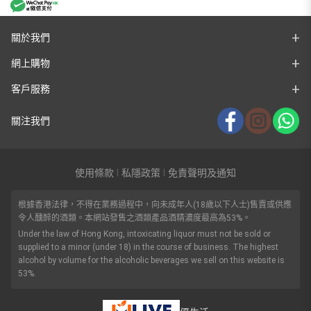
關於我們
網上購物
客戶服務
關注我們
使用條款
私隱政策
免責聲明及通知
|
|
根據香港法律，不得在業務過程中，向未成年人(18歲以下人士)售賣或供應
令人醺醉的酒類。本網站發售之酒類產品酒精濃度最高為53%。
Under the law of Hong Kong, intoxicating liquor must not be sold or
supplied to a minor (under 18) in the course of business. The highest
alcohol by volume for the alcoholic beverages we sell on this website is
53%.