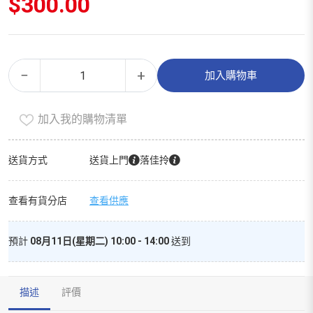
$
300.00
驅
Alternative:
−
+
加入購物車
蚤
滅
加入我的購物清單
蝨
（精
選
送貨方式
送貨上門
落佳拎
裝）
數
查看有貨分店
查看供應
量
預計
08月11日(星期二) 10:00 - 14:00
送到
描述
評價