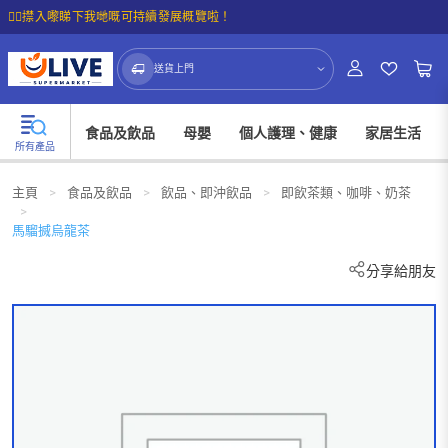
☝🏼㩒入嚟睇下我哋嘅可持續發展概覽啦！
送貨上門
食品及飲品
母嬰
個人護理、健康
家居生活
所有產品
主頁
>
食品及飲品
>
飲品、即沖飲品
>
即飲茶類、咖啡、奶茶
>
馬騮搣烏龍茶
分享給朋友