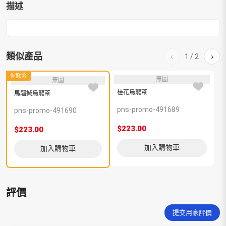
描述
類似產品
‹
›
1
/
2
你睇緊
無圖
無圖
桂花烏龍茶
馬騮搣烏龍茶
pns-promo-491689
p
pns-promo-491690
$223.00
$
$223.00
加入購物車
加入購物車
評價
提交用家評價