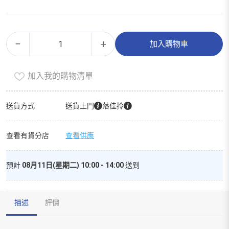
馬
Alternative:
−
+
加入購物車
騮
搣
加入我的購物清單
烏
龍
茶
送貨方式
送貨上門
落佳拎
數
量
查看有貨分店
查看供應
預計
08月11日(星期二) 10:00 - 14:00
送到
描述
評價