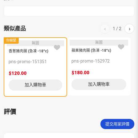
類似產品
‹
›
1
/
2
你睇緊
無圖
無圖
蘋果豬肉腸 (急凍 -18°c)
夏
香蔥豬肉腸 (急凍 -18°c)
pns-promo-152972
p
pns-promo-151351
$180.00
$
$120.00
加入購物車
加入購物車
評價
提交用家評價