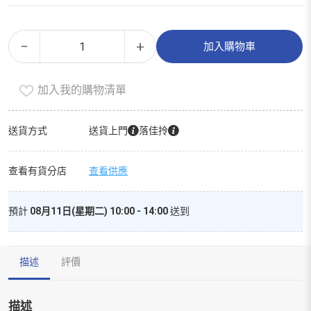
香
Alternative:
−
+
加入購物車
蔥
豬
加入我的購物清單
肉
腸
(急
送貨方式
送貨上門
落佳拎
凍
-18°c)
查看有貨分店
查看供應
數
量
預計
08月11日(星期二) 10:00 - 14:00
送到
描述
評價
描述