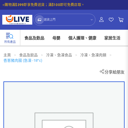
⭐購物滿$399即享免費送貨；滿$100即可免費店取。
☝🏼㩒入嚟睇下我哋嘅可持續發展概覽啦！
送貨上門
食品及飲品
母嬰
個人護理、健康
家居生活
所有產品
主頁
>
食品及飲品
>
冷凍、急凍食品
>
冷凍、急凍肉類
>
香蔥豬肉腸 (急凍 -18°c)
分享給朋友