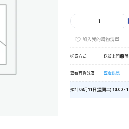
青
Alternative:
−
+
檸
味
有
加入我的購物清單
氣
水
送貨方式
送貨上門
落
數
量
查看有貨分店
查看供應
預計
08月11日(星期二) 10:00 - 1