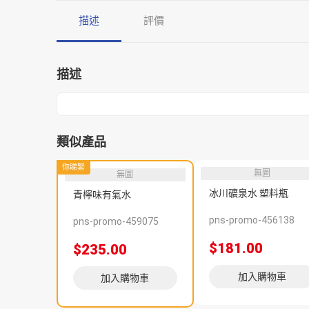
描述
評價
描述
類似產品
你睇緊
無圖
無圖
冰川礦泉水 塑料瓶
青檸味有氣水
pns-promo-456138
pns-promo-459075
$181.00
$235.00
加入購物車
加入購物車