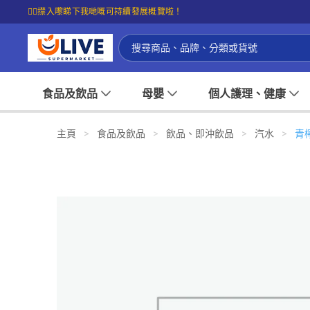
☝🏼㩒入嚟睇下我哋嘅可持續發展概覽啦！
食品及飲品
母嬰
個人護理、健康
主頁
>
食品及飲品
>
飲品、即沖飲品
>
汽水
>
青