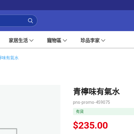
家居生活
寵物區
珍品李家
檸味有氣水
青檸味有氣水
pns-promo-459075
有貨
$
235.00