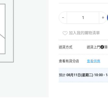
雞
Alternative:
−
+
粉
(24
件)
加入我的購物清單
數
量
送貨方式
送貨上門
落
查看有貨分店
查看供應
預計
08月11日(星期二) 10:00 - 1