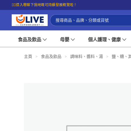
☝🏼㩒入嚟睇下我哋嘅可持續發展概覽啦！
食品及飲品
母嬰
個人護理、健康
主頁
>
食品及飲品
>
調味料、醬料、湯
>
鹽、糖、