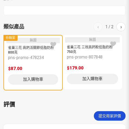
量
類似產品
‹
›
1
/
2
你睇緊
無圖
無圖
雀巢三花 三效高鈣較低脂奶粉
雀巢三花 高鈣活關節低脂奶粉
750克
低
800克
pns-promo-807848
pns-promo-478234
$179.00
$
$87.00
加入購物車
加入購物車
評價
提交用家評價