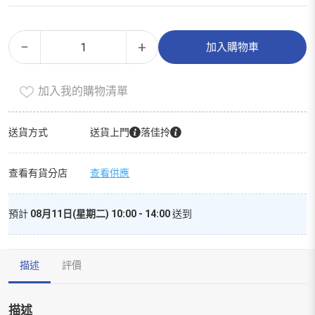
雀
Alternative:
−
+
加入購物車
巢
三
加入我的購物清單
花
高
鈣
送貨方式
送貨上門
落佳拎
活
關
查看有貨分店
查看供應
節
低
預計
08月11日(星期二) 10:00 - 14:00
送到
脂
奶
粉
描述
評價
800
克
數
描述