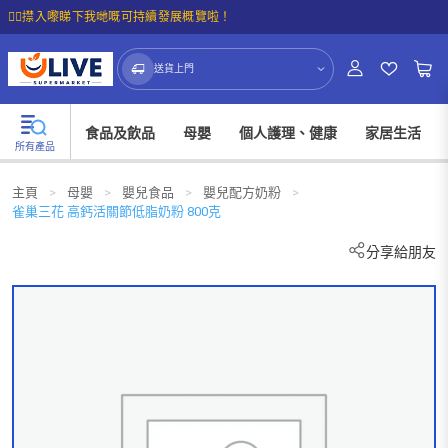
☝🏼㩒入嚟睇下我哋嘅可持續發展概覽啦！
送貨上門
食品及飲品
母嬰
個人護理、健康
家居生活
所有產品
主頁
>
母嬰
>
嬰兒食品
>
嬰兒配方奶粉
>
雀巢三花 高鈣活關節低脂奶粉 800克
分享給朋友