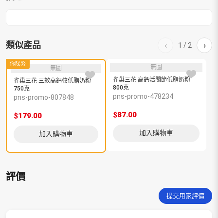
量
類似產品
‹
›
1
/
2
你睇緊
無圖
無圖
雀巢三花 高鈣活關節低脂奶粉
雀巢三花 三效高鈣較低脂奶粉
800克
低
750克
pns-promo-478234
pns-promo-807848
$87.00
$
$179.00
加入購物車
加入購物車
評價
提交用家評價