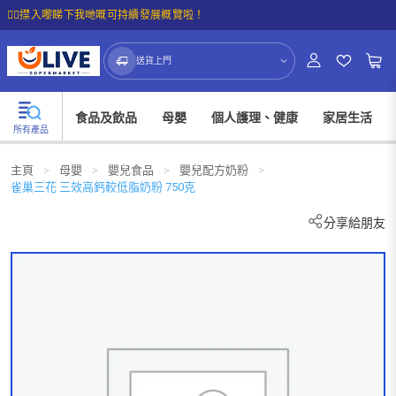
☝🏼㩒入嚟睇下我哋嘅可持續發展概覽啦！
送貨上門
食品及飲品
母嬰
個人護理、健康
家居生活
所有產品
主頁
>
母嬰
>
嬰兒食品
>
嬰兒配方奶粉
>
雀巢三花 三效高鈣較低脂奶粉 750克
分享給朋友