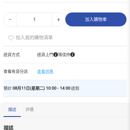
雀
Alternative:
−
+
加入購物車
巢
三
加入我的購物清單
花
三
效
送貨方式
送貨上門
落佳拎
高
鈣
查看有貨分店
查看供應
較
低
預計
08月11日(星期二) 10:00 - 14:00
送到
脂
奶
粉
描述
評價
750
克
數
描述