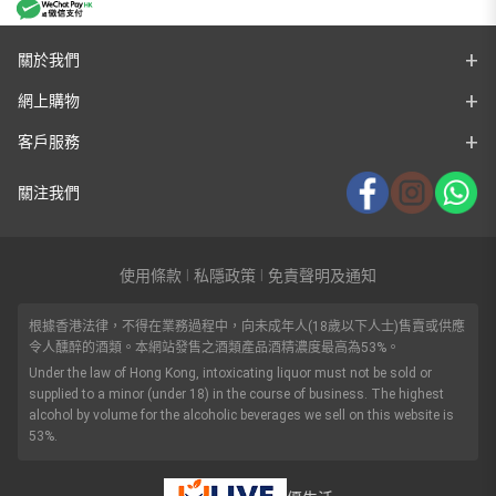
關於我們
網上購物
客戶服務
關注我們
使用條款
私隱政策
免責聲明及通知
|
|
根據香港法律，不得在業務過程中，向未成年人(18歲以下人士)售賣或供應
令人醺醉的酒類。本網站發售之酒類產品酒精濃度最高為53%。
Under the law of Hong Kong, intoxicating liquor must not be sold or
supplied to a minor (under 18) in the course of business. The highest
alcohol by volume for the alcoholic beverages we sell on this website is
53%.