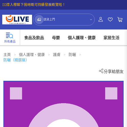
☝🏼㩒入嚟睇下我哋嘅可持續發展概覽啦！
送貨上門
食品及飲品
母嬰
個人護理、健康
家居生活
所有產品
主頁
>
個人護理、健康
>
護膚
>
防曬
>
防曬（精選裝）
分享給朋友