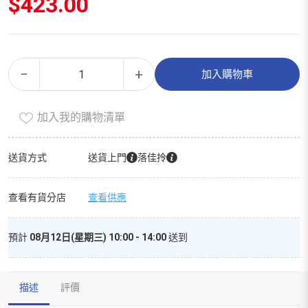
$
423.00
防
Alternative:
−
+
加入購物車
曬
（精
加入我的購物清單
選
裝）
數
送貨方式
送貨上門
落佳拎
量
查看有貨分店
查看供應
預計
08月12日(星期三) 10:00 - 14:00
送到
描述
評價