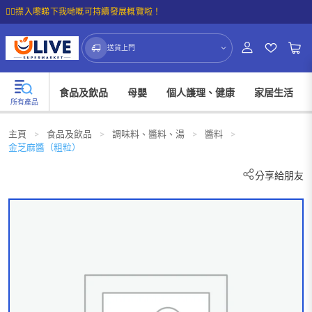
☝🏼㩒入嚟睇下我哋嘅可持續發展概覽啦！
送貨上門
食品及飲品
母嬰
個人護理、健康
家居生活
所有產品
主頁
>
食品及飲品
>
調味料、醬料、湯
>
醬料
>
金芝麻醬（粗粒）
分享給朋友