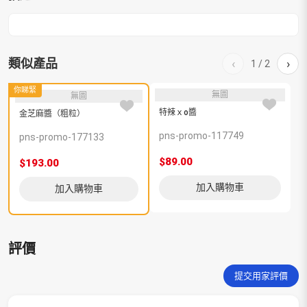
類似產品
‹
›
1
/
2
你睇緊
無圖
無圖
特辣ｘo醬
X
金芝麻醬（粗粒）
pns-promo-117749
p
pns-promo-177133
$89.00
$
$193.00
加入購物車
加入購物車
評價
提交用家評價