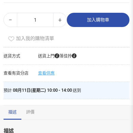
金
Alternative:
−
+
加入購物車
芝
麻
加入我的購物清單
醬
（粗
粒）
送貨方式
送貨上門
落佳拎
數
量
查看有貨分店
查看供應
預計
08月11日(星期二) 10:00 - 14:00
送到
描述
評價
描述