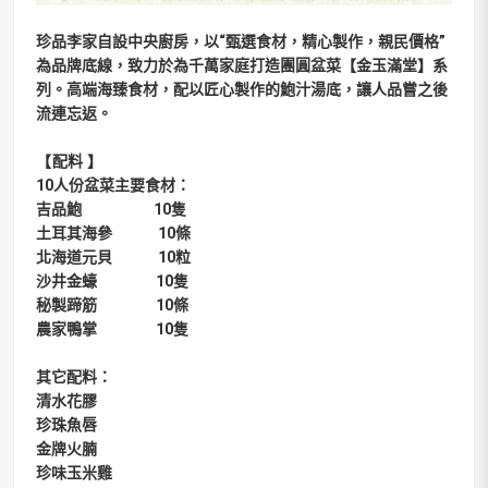
珍品李家自設中央廚房，以“甄選食材，精心製作，親民價格”
為品牌底線，致力於為千萬家庭打造團圓盆菜【金玉滿堂】系
列。高端海臻食材，配以匠心製作的鮑汁湯底，讓人品嘗之後
流連忘返。
【配料 】
10人份盆菜主要食材：
吉品鮑 10隻
土耳其海參 10條
北海道元貝 10粒
沙井金蠔 10隻
秘製蹄筋 10條
農家鴨掌 10隻
其它配料：
清水花膠
珍珠魚唇
金牌火腩
珍味玉米雞