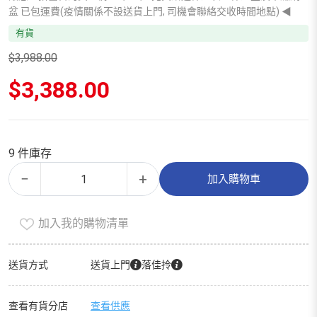
盆 已包運費(疫情關係不設送貨上門, 司機會聯絡交收時間地點) ◀
有貨
$
3,988.00
原
$
3,388.00
始
價
目
格：
前
$3,988.00。
價
9 件庫存
格：
金
Alternative:
$3,388.00。
−
+
加入購物車
玉
滿
加入我的購物清單
堂
10
人
送貨方式
送貨上門
落佳拎
盆
菜
查看有貨分店
查看供應
數