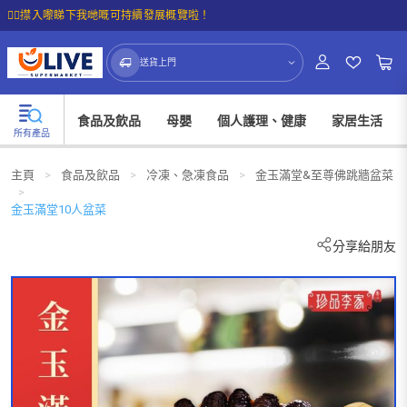
☝🏼㩒入嚟睇下我哋嘅可持續發展概覽啦！
送貨上門
食品及飲品
母嬰
個人護理、健康
家居生活
所有產品
主頁
>
食品及飲品
>
冷凍、急凍食品
>
金玉滿堂&至尊佛跳牆盆菜
>
金玉滿堂10人盆菜
分享給朋友