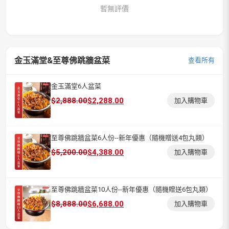
暫無評價
金玉滿堂&至尊佛跳牆盆菜
查看所有
金玉滿堂6人盆菜
原
目
$
2,888.00
$
2,288.00
加入購物車
始
前
價
價
格：
格：
至尊佛跳牆盆菜6人份--新年優惠（隨機贈送4包丸類）
$2,888.00。
$2,288.00。
原
目
$
5,200.00
$
4,388.00
加入購物車
始
前
價
價
格：
格：
至尊佛跳牆盆菜10人份--新年優惠（隨機贈送6包丸類）
$5,200.00。
$4,388.00。
原
目
$
8,888.00
$
6,688.00
加入購物車
始
前
價
價