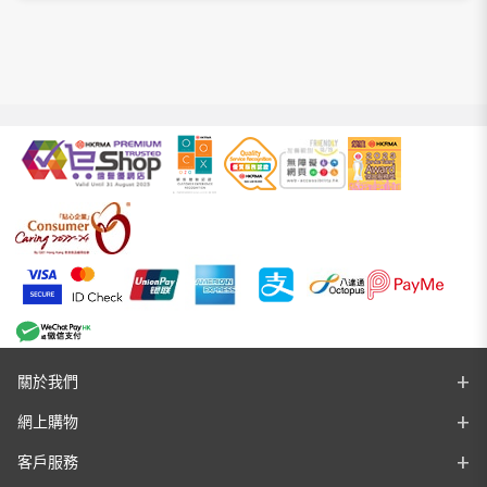
格：
格：
$8,888.00。
$6,688.00。
關於我們
網上購物
客戶服務