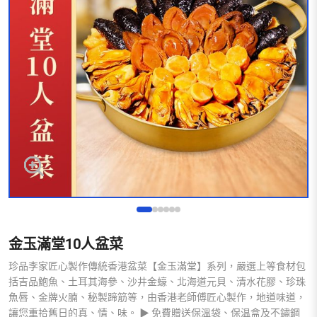
金玉滿堂10人盆菜
珍品李家匠心製作傳統香港盆菜【金玉滿堂】系列，嚴選上等食材包
括吉品鮑魚、土耳其海參、沙井金蠔、北海道元貝、清水花膠、珍珠
魚唇、金牌火腩、秘製蹄筋等，由香港老師傅匠心製作，地道味道，
讓您重拾舊日的真、情、味。 ▶ 免費贈送保溫袋、保温盒及不鏽鋼