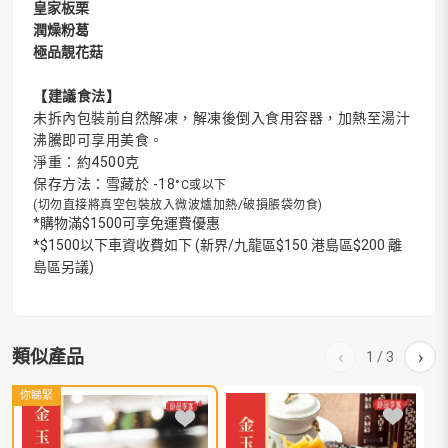
皇家板栗
潤燥粉葛
極品靚花菇
【建議食法】
未拆內包裝前自然解凍，解凍後倒入食用容器，加熱至湯汁
沸騰即可享用美食。
淨重：約4500克
保存方法：雪藏於 -18
°C或以下
(
切勿直接將真空包裝放入微波爐加熱/破損脹袋勿食
)
*購物滿$1500可享免運費優惠
*$1500以下車資收費如下 (新界/九龍區$150 港島區$200 離
島區另議)
類似產品
‹
›
1
/
3
你睇緊