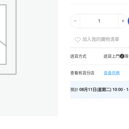
運
Alternative:
−
+
動
營
養
加入我的購物清單
產
品
送貨方式
送貨上門
落
數
量
查看有貨分店
查看供應
預計
08月11日(星期二) 10:00 - 1