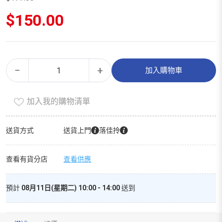
原
$
150.00
始
價
目
格：
前
$177.00。
價
造
Alternative:
格：
−
+
加入購物車
型
$150.00。
用
加入我的購物清單
品
（家
庭
送貨方式
送貨上門
落佳拎
裝）
數
查看有貨分店
查看供應
量
預計
08月11日(星期二) 10:00 - 14:00
送到