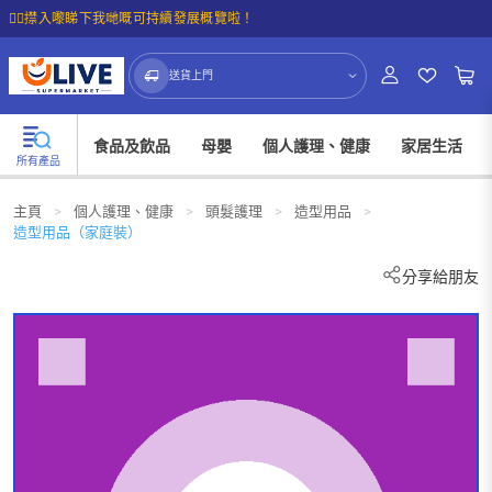
☝🏼㩒入嚟睇下我哋嘅可持續發展概覽啦！
送貨上門
食品及飲品
母嬰
個人護理、健康
家居生活
所有產品
主頁
>
個人護理、健康
>
頭髮護理
>
造型用品
>
造型用品（家庭裝）
分享給朋友