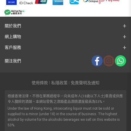
關於我們
網上購物
客戶服務
關注我們
使用條款
私隱政策
免責聲明及通知
|
|
根據香港法律，不得在業務過程中，向未成年人(18歲以下人士)售賣或供應
令人醺醉的酒類。本網站發售之酒類產品酒精濃度最高為53%。
Under the law of Hong Kong, intoxicating liquor must not be sold or
supplied to a minor (under 18) in the course of business. The highest
alcohol by volume for the alcoholic beverages we sell on this website is
53%.