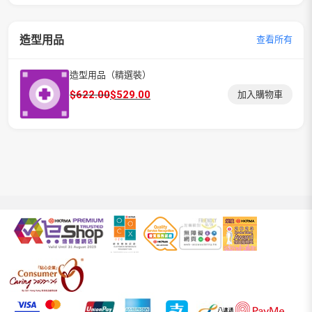
造型用品
查看所有
造型用品（精選裝）
原
目
$
622.00
$
529.00
加入購物車
始
前
價
價
格：
格：
$622.00。
$529.00。