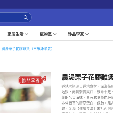
家居生活
寵物區
珍品李家
農湯栗子花膠雞煲（玉米雞半隻）
農湯栗子花膠雞
道地味道源自道地食材，深海花
地雞，肉質緊實爽口，雞味十足。
統的名貴海味，具有滋陰養血,固
非常豐富的膠原蛋白，低脂，是
雞、金湯【建議食法】未拆內包