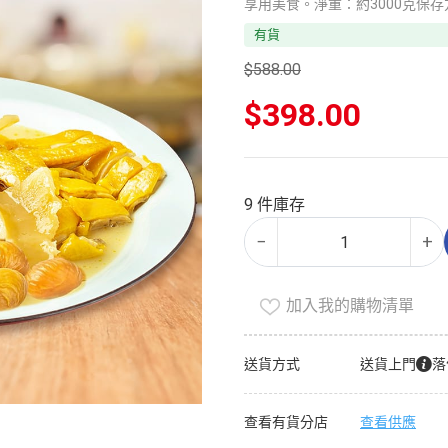
享用美食。淨重：約3000克保存方
有貨
$
588.00
原
$
398.00
始
價
目
格：
前
$588.00。
價
9 件庫存
格：
農
Alternative:
$398.00。
−
+
湯
栗
子
加入我的購物清單
花
膠
送貨方式
送貨上門
落
雞
煲
查看有貨分店
查看供應
（玉