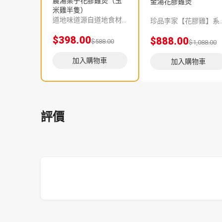
農湯栗子花膠雞煲（玉
金湯花膠雞煲
米雞半隻）
道地味道源自道地食材，深海花膠，肉質厚實，膠原蛋白更豐富。玉米雞都是吃玉米糠的走地雞，肉質緊實爽口，雞味十足。【功效 】花膠作為“鮑、參、翅、肚”中的一員，肚，是傳統的名貴海味，具有滋陰養血,固腎培精,可以高深肺腎虛弱、貧血等症狀的功效。且花膠具有非常豐富的膠原蛋白，低脂，是非常理想的美容養顏滋補品。【配料 】粟子、花膠、玉米雞、金湯【建議食法】未拆內包裝前自然解凍，解凍後倒入食用容器，加熱至湯汁沸騰即可享用美食。淨重：約3000克保存方法：雪藏於 -18
珍品李家【花膠雞】系列，嚴選上乘品質的深海魚膠和一年半以上的玉米雞，再由香港老師傅為顧客預先匠心製作，珍餚湯底足足
$398.00
$888.00
$588.00
$1,088.00
加入購物車
加入購物車
評價