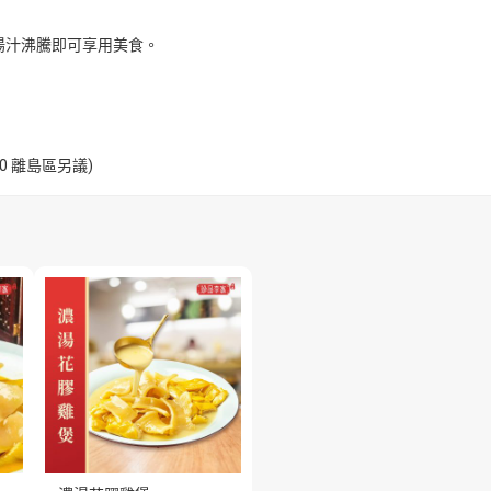
湯汁沸騰即可享用美食。
$200 離島區另議)