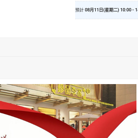
米
雞
預計
08月11日(星期二) 10:00 - 1
半
隻）
數
量