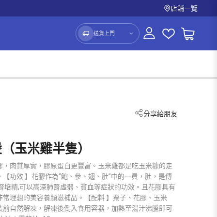
店舖一覽
送貨上門
分享給朋友
煲（玉米雞半隻）
膠，肉質厚實，膠原蛋白更豐富。玉米雞都是吃玉米糠的走
【功效 】花膠作為“鮑、參、翅、肚”中的一員，肚，是傳
腎培精,可以高深肺腎虛弱、貧血等症狀的功效。且花膠具有
非常理想的美容養顏滋補品。【配料 】粟子、花膠、玉米
裝前自然解凍，解凍後倒入食用容器，加熱至湯汁沸騰即可