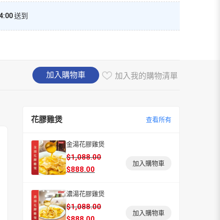
4:00
送到
加入購物車
加入我的購物清單
花膠雞煲
查看所有
金湯花膠雞煲
原
目
$
1,088.00
加入購物車
始
前
$
888.00
價
價
格：
格：
濃湯花膠雞煲
$1,088.00。
$888.00。
原
目
$
1,088.00
加入購物車
始
前
$
888.00