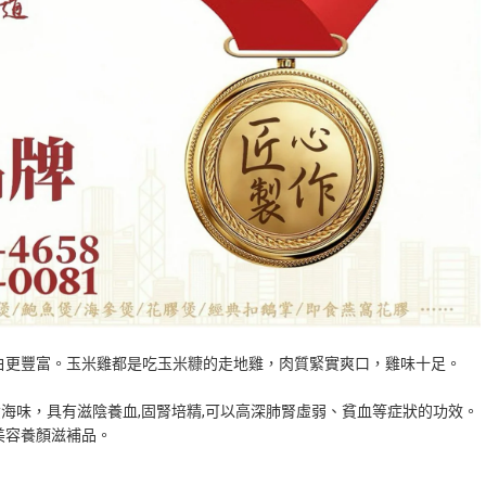
白更豐富。玉米雞都是吃玉米糠的走地雞，肉質緊實爽口，雞味十足。
貴海味，具有滋陰養血,固腎培精,可以高深肺腎虛弱、貧血等症狀的功效。
美容養顏滋補品。