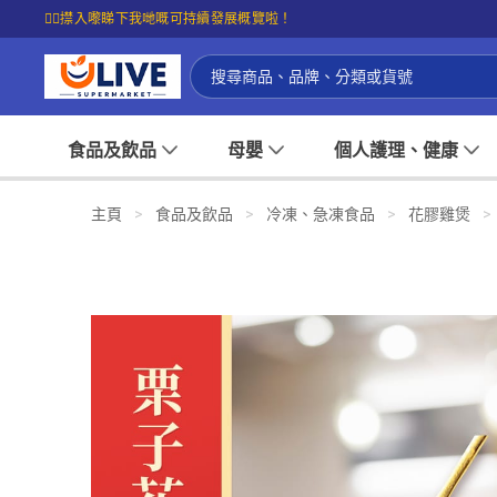
☝🏼㩒入嚟睇下我哋嘅可持續發展概覽啦！
食品及飲品
母嬰
個人護理、健康
主頁
>
食品及飲品
>
冷凍、急凍食品
>
花膠雞煲
>