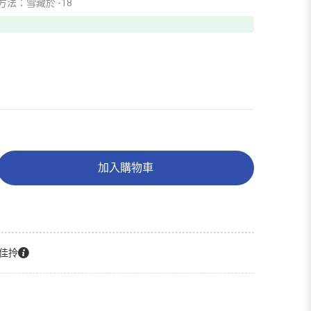
法：雪藏於 -18
加入購物車
佳拎