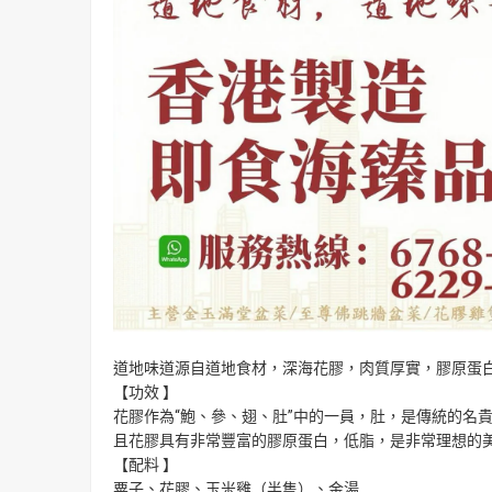
道地味道源自道地食材，深海花膠，肉質厚實，膠原蛋
【功效 】
花膠作為“鮑、參、翅、肚”中的一員，肚，是傳統的名
且花膠具有非常豐富的膠原蛋白，低脂，是非常理想的
【配料 】
粟子、花膠、玉米雞（半隻）、金湯