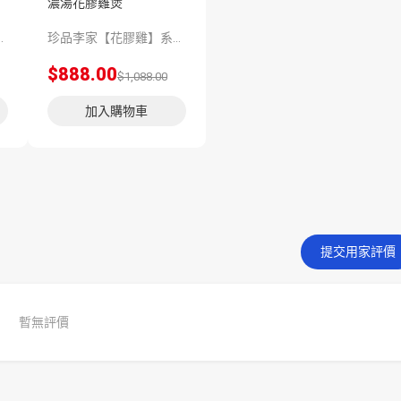
濃湯花膠雞煲
熬製12個小時，湯香絕不添加香精、味精、雞精提鮮；湯濃絕不添加增稠劑增稠。
珍品李家【花膠雞】系列，嚴選上乘品質的深海魚膠和一年半以上的玉米雞，再由香港老師傅為顧客預先匠心製作，珍餚湯底足足熬製12個小時，湯香絕不添加香精、味精、雞精提鮮；湯濃絕不添加增稠劑增稠。
$888.00
$1,088.00
加入購物車
提交用家評價
暫無評價