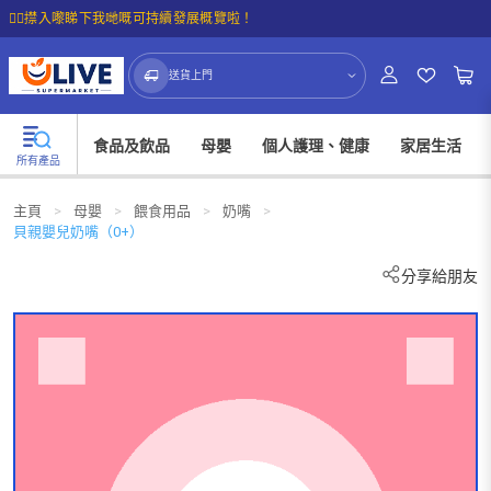
☝🏼㩒入嚟睇下我哋嘅可持續發展概覽啦！
送貨上門
食品及飲品
母嬰
個人護理、健康
家居生活
所有產品
主頁
>
母嬰
>
餵食用品
>
奶嘴
>
貝親嬰兒奶嘴（0+）
分享給朋友