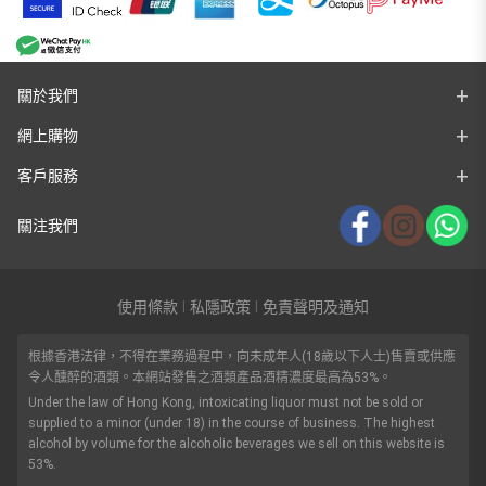
關於我們
網上購物
客戶服務
關注我們
使用條款
私隱政策
免責聲明及通知
|
|
根據香港法律，不得在業務過程中，向未成年人(18歲以下人士)售賣或供應
令人醺醉的酒類。本網站發售之酒類產品酒精濃度最高為53%。
Under the law of Hong Kong, intoxicating liquor must not be sold or
supplied to a minor (under 18) in the course of business. The highest
alcohol by volume for the alcoholic beverages we sell on this website is
53%.