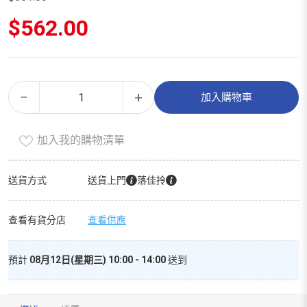
原
$
562.00
始
價
目
格：
前
$661.00。
價
貝
Alternative:
格：
−
+
加入購物車
親
$562.00。
嬰
加入我的購物清單
兒
奶
嘴
送貨方式
送貨上門
落佳拎
（0+）
數
查看有貨分店
查看供應
量
預計
08月12日(星期三) 10:00 - 14:00
送到