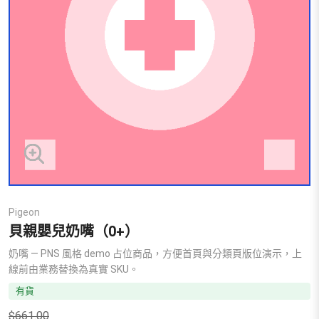
Pigeon
貝親嬰兒奶嘴（0+）
奶嘴 — PNS 風格 demo 占位商品，方便首頁與分類頁版位演示，上
線前由業務替換為真實 SKU。
有貨
$
661.00