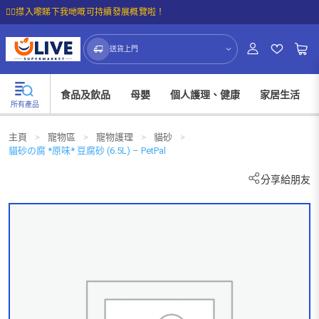
☝🏼㩒入嚟睇下我哋嘅可持續發展概覽啦！
送貨上門
食品及飲品
母嬰
個人護理、健康
家居生活
所有產品
主頁
>
寵物區
>
寵物護理
>
貓砂
>
貓砂の腐 *原味* 豆腐砂 (6.5L) – PetPal
分享給朋友