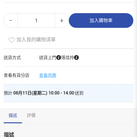
貓
Alternative:
−
+
加入購物車
砂
の
加入我的購物清單
腐
*
原
送貨方式
送貨上門
落佳拎
味
*
查看有貨分店
查看供應
豆
腐
預計
08月11日(星期二) 10:00 - 14:00
送到
砂
(6.5L)
-
描述
評價
PetPal
數
量
描述