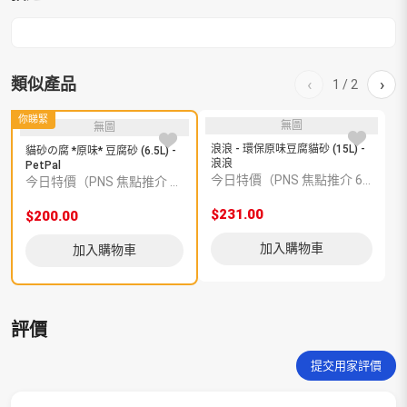
類似產品
‹
›
1
/
2
你睇緊
無圖
無圖
浪浪 - 環保原味豆腐貓砂 (15L) -
天
貓砂の腐 *原味* 豆腐砂 (6.5L) -
浪浪
PetPal
今日特價（PNS 焦點推介 6600004431）
今日特價（PNS 焦點推介 6600004495）
$231.00
$
$200.00
加入購物車
加入購物車
評價
提交用家評價