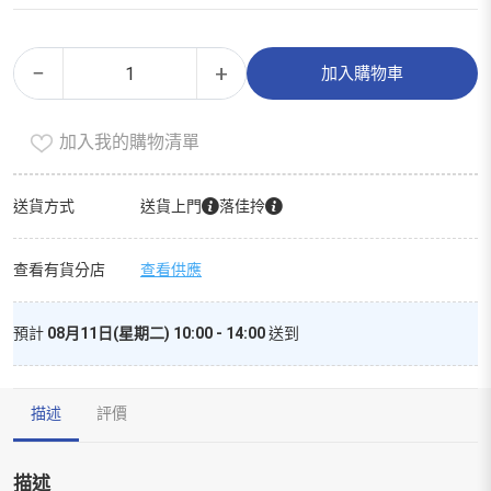
解
Alternative:
−
+
加入購物車
尿
素
加入我的購物清單
塑
料
筒
送貨方式
送貨上門
落佳拎
*
貓
查看有貨分店
查看供應
用
*
預計
08月11日(星期二) 10:00 - 14:00
送到
(
1
加
描述
評價
侖)
-
urine
描述