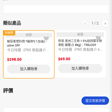
OFF
數
量
類似產品
‹
›
1
/
2
你睇緊
無圖
無圖
奇境 澳洲三文魚＋5%紐西蘭羊肺
風
解尿素塑料筒 *貓用*( 1加侖) -
凍乾 貓糧 (1.8kg) - TRILOGY
磅
urine OFF
今日特價（PNS 焦點推介 6600004634）
今日特價（PNS 焦點推介 6600004638）
$69.00
$
$298.00
加入購物車
加入購物車
評價
提交用家評價