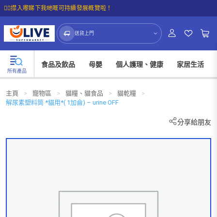
☝🏼㩒入嚟睇下我哋嘅可持續發展概覽啦！
送貨上門
食品及飲品
母嬰
個人護理、健康
家居生活
所有產品
主頁
>
寵物區
>
貓糧、貓食品
>
貓乾糧
>
解尿素塑料筒 *貓用*( 1加侖) – urine OFF
分享給朋友