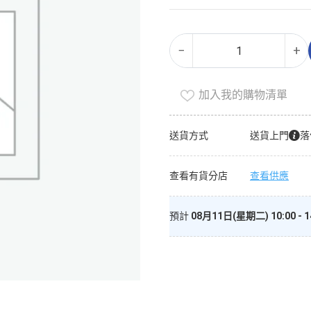
衣
Alternative:
−
+
物
留
香
加入我的購物清單
珠
（櫻
送貨方式
送貨上門
落
花
茉
查看有貨分店
查看供應
莉）
數
量
預計
08月11日(星期二) 10:00 - 1