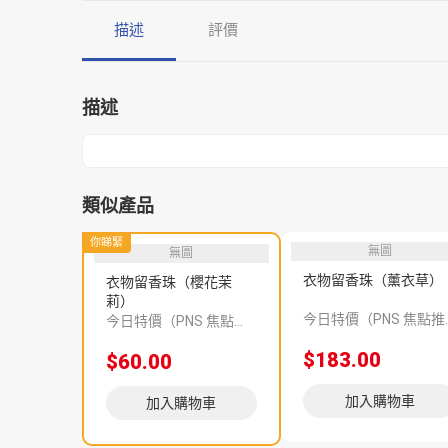
描述
評價
描述
類似產品
你睇緊
無圖
無圖
衣物留香珠（薰衣草）
衣物留香珠（櫻花茉
莉）
今日特價（PNS
今日特價（PNS 焦點推介 393394）
$183.00
$60.00
加入購物車
加入購物車