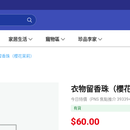
家居生活
寵物區
珍品李家
留香珠（櫻花茉莉）
衣物留香珠（櫻
今日特價（PNS 焦點推介 39339
有貨
$
60.00