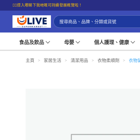
☝🏼㩒入嚟睇下我哋嘅可持續發展概覽啦！
食品及飲品
母嬰
個人護理、健康
主頁
>
家居生活
>
清潔用品
>
衣物柔順劑
>
衣物