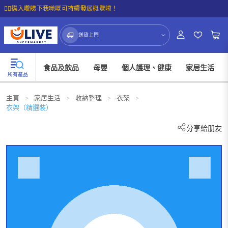
☝🏼㩒入嚟睇下我哋嘅可持續發展概覽啦！
送貨上門
食品及飲品
母嬰
個人護理、健康
家居生活
所有產品
主頁
>
家居生活
>
收納整理
>
衣架
>
衣架（精選裝）
分享給朋友