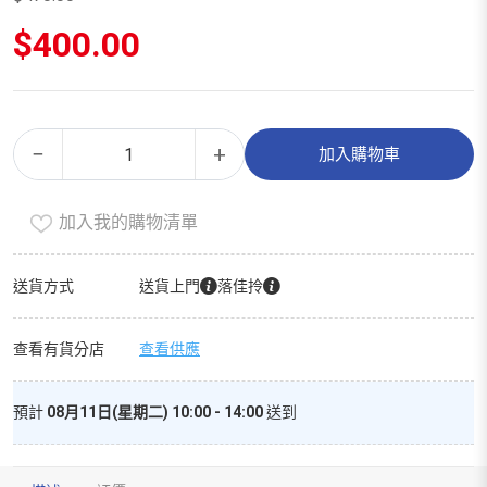
原
$
400.00
始
價
目
格：
前
$470.00。
價
衣
Alternative:
格：
−
+
加入購物車
架
$400.00。
（精
加入我的購物清單
選
裝）
數
送貨方式
送貨上門
落佳拎
量
查看有貨分店
查看供應
預計
08月11日(星期二) 10:00 - 14:00
送到