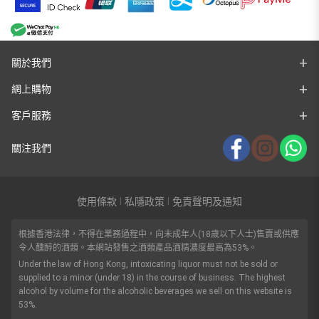
關於我們
網上購物
客戶服務
關注我們
使用條款
私隱政策
免責聲明及通知
|
|
根據香港法律，不得在業務過程中，向未成年人(18歲以下人士)售賣或供應
令人醺醉的酒類。本網站發售之酒類產品酒精濃度最高為53%。
Under the law of Hong Kong, intoxicating liquor must not be sold or
supplied to a minor (under 18) in the course of business. The highest
alcohol by volume for the alcoholic beverages we sell on this website is
53%.