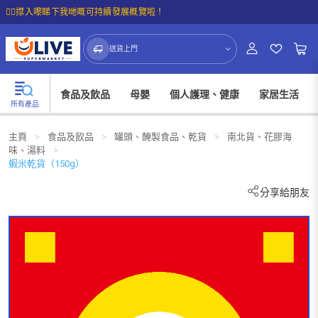
☝🏼㩒入嚟睇下我哋嘅可持續發展概覽啦！
送貨上門
食品及飲品
母嬰
個人護理、健康
家居生活
所有產品
主頁
>
食品及飲品
>
罐頭、醃製食品、乾貨
>
南北貨、花膠海
味、湯料
>
蝦米乾貨（150g）
分享給朋友