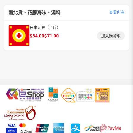
南北貨、花膠海味、湯料
查看所有
日本元貝（半斤）
原
目
$
84.00
$
71.00
加入購物車
始
前
價
價
格：
格：
$84.00。
$71.00。