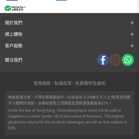
關於我們
網上購物
客戶服務
關注我們
使用條款
私隱政策
免責聲明及通知
|
|
根據香港法律，不得在業務過程中，向未成年人(18歲以下人士)售賣或供應
令人醺醉的酒類。本網站發售之酒類產品酒精濃度最高為53%。
Under the law of Hong Kong, intoxicating liquor must not be sold or
supplied to a minor (under 18) in the course of business. The highest
alcohol by volume for the alcoholic beverages we sell on this website is
53%.