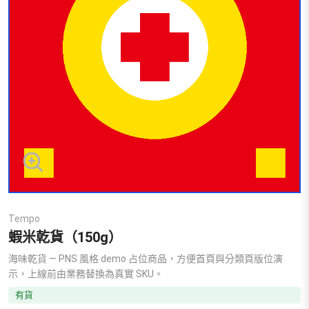
Tempo
蝦米乾貨（150g）
海味乾貨 — PNS 風格 demo 占位商品，方便首頁與分類頁版位演
示，上線前由業務替換為真實 SKU。
有貨