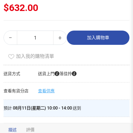
$
632.00
蝦
Alternative:
−
+
加入購物車
米
乾
加入我的購物清單
貨
（150g）
數
送貨方式
送貨上門
落佳拎
量
查看有貨分店
查看供應
預計
08月11日(星期二) 10:00 - 14:00
送到
描述
評價