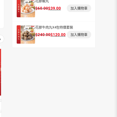
格：
格：
花膠蝦丸
$240.00。
$120.00。
原
目
$
60.00
$
39.00
加入購物車
始
前
價
價
格：
格：
花膠牛肉丸X4包特價套裝
$60.00。
$39.00。
原
目
$
240.00
$
120.00
加入購物車
›
始
前
價
價
格：
格：
$240.00。
$120.00。
花膠貢丸X4包特價套裝
海參墨魚丸X4包特價套
珍品李家
裝
包任選
此產品解凍，隔水蒸5-8分鍾味道更加香濃。
此產品解凍，隔水蒸5-8分鍾味道更加香濃。