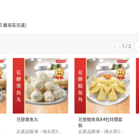
$200 離島區另議)
‹
1
/
2
花膠墨魚丸
花膠鱔魚角X4包特價套
裝
道更加香濃。
此產品解凍，隔水蒸5-8分鍾味道更加香濃。
此產品解凍，隔水蒸5-8分鍾味道更加香濃。