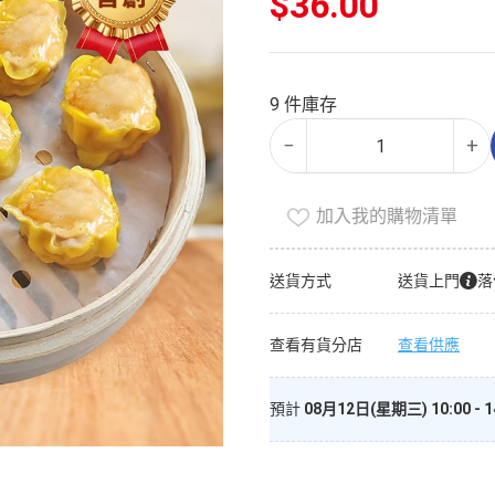
$
36.00
始
價
目
格：
前
$60.00。
價
9 件庫存
格：
花
Alternative:
$36.00。
−
+
膠
魚
肉
加入我的購物清單
燒
賣
送貨方式
送貨上門
落
數
量
查看有貨分店
查看供應
預計
08月12日(星期三) 10:00 - 1