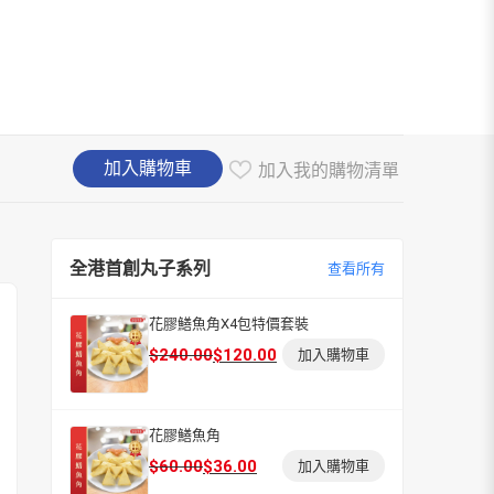
加入購物車
加入我的購物清單
全港首創丸子系列
查看所有
花膠鱔魚角X4包特價套裝
原
目
$
240.00
$
120.00
加入購物車
始
前
價
價
格：
格：
花膠鱔魚角
$240.00。
$120.00。
原
目
$
60.00
$
36.00
加入購物車
始
前