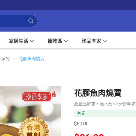
家居生活
寵物區
珍品李家
子系列
>
花膠魚肉燒賣
花膠魚肉燒賣
此產品解凍，隔水蒸5-8分鍾味
有貨
$
60.00
原