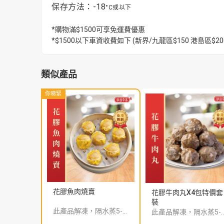
保存方法：-18
°C或以下
*購物滿$1500可享免運費優惠
*$1500以下車資收費如下 (新界/九龍區$150 港島區
類似產品
你睇緊
花膠魚肉燒賣
花膠牛肉丸X4包特價套
裝
此產品解凍，隔水蒸5-8分鍾味道更加香濃。
此產品解凍，隔水蒸5-8分鍾味