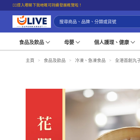
☝🏼㩒入嚟睇下我哋嘅可持續發展概覽啦！
食品及飲品
母嬰
個人護理、健康
主頁
>
食品及飲品
>
冷凍、急凍食品
>
全港首創丸