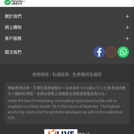
關於我們
網上購物
客戶服務
關注我們
使用條款
私隱政策
免責聲明及通知
|
|
根據香港法律，不得在業務過程中，向未成年人(18歲以下人士)售賣或供應
令人醺醉的酒類。本網站發售之酒類產品酒精濃度最高為53%。
Under the law of Hong Kong, intoxicating liquor must not be sold or
supplied to a minor (under 18) in the course of business. The highest
alcohol by volume for the alcoholic beverages we sell on this website is
53%.