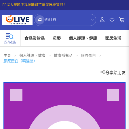
☝🏼㩒入嚟睇下我哋嘅可持續發展概覽啦！
送貨上門
食品及飲品
母嬰
個人護理、健康
家居生活
所有產品
主頁
>
個人護理、健康
>
健康補充品
>
膠原蛋白
>
膠原蛋白（精選裝）
分享給朋友