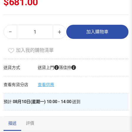
$
681.00
膠
Alternative:
−
+
加入購物車
原
蛋
加入我的購物清單
白
（精
選
送貨方式
送貨上門
落佳拎
裝）
數
查看有貨分店
查看供應
量
預計
08月10日(星期一) 10:00 - 14:00
送到
描述
評價