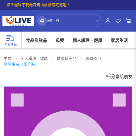
☝🏼㩒入嚟睇下我哋嘅可持續發展概覽啦！
送貨上門
食品及飲品
母嬰
個人護理、健康
家居生活
所有產品
主頁
>
個人護理、健康
>
健康補充品
>
膠原蛋白
>
膠原蛋白（家庭裝）
分享給朋友