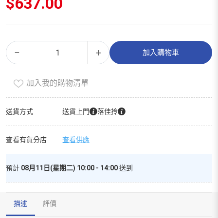
$
637.00
膠
Alternative:
−
+
加入購物車
原
蛋
加入我的購物清單
白
（家
庭
送貨方式
送貨上門
落佳拎
裝）
數
查看有貨分店
查看供應
量
預計
08月11日(星期二) 10:00 - 14:00
送到
描述
評價