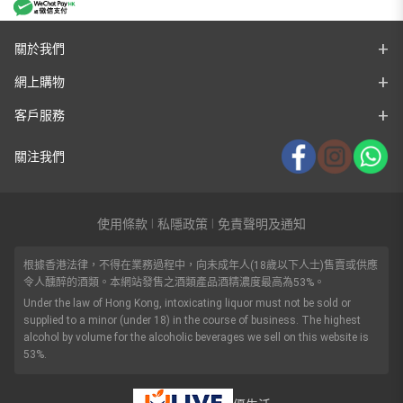
關於我們
網上購物
客戶服務
關注我們
使用條款
私隱政策
免責聲明及通知
|
|
根據香港法律，不得在業務過程中，向未成年人(18歲以下人士)售賣或供應
令人醺醉的酒類。本網站發售之酒類產品酒精濃度最高為53%。
Under the law of Hong Kong, intoxicating liquor must not be sold or
supplied to a minor (under 18) in the course of business. The highest
alcohol by volume for the alcoholic beverages we sell on this website is
53%.