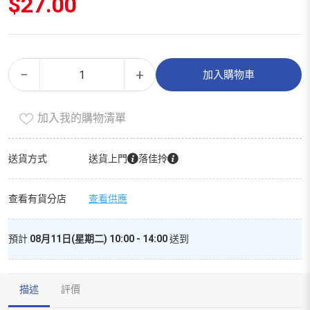
$
27.00
美
Alternative:
−
+
加入購物車
贊
臣
加入我的購物清單
2
號
奶
送貨方式
送貨上門
落佳拎
粉
（900g）
查看有貨分店
查看供應
數
量
預計
08月11日(星期二) 10:00 - 14:00
送到
描述
評價