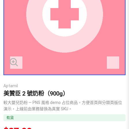
Aptamil
美贊臣 2 號奶粉（900g）
較大嬰兒奶粉 — PNS 風格 demo 占位商品，方便首頁與分類頁版位
演示，上線前由業務替換為真實 SKU。
有貨