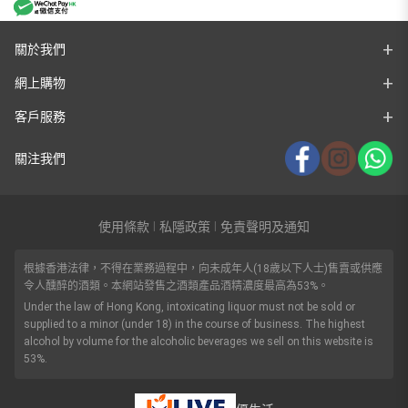
關於我們
網上購物
客戶服務
關注我們
使用條款
私隱政策
免責聲明及通知
|
|
根據香港法律，不得在業務過程中，向未成年人(18歲以下人士)售賣或供應
令人醺醉的酒類。本網站發售之酒類產品酒精濃度最高為53%。
Under the law of Hong Kong, intoxicating liquor must not be sold or
supplied to a minor (under 18) in the course of business. The highest
alcohol by volume for the alcoholic beverages we sell on this website is
53%.