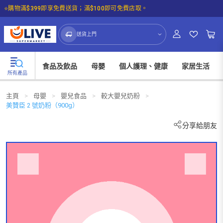
⭐購物滿$399即享免費送貨；滿$100即可免費店取。
☝🏼㩒入嚟睇下我哋嘅可持續發展概覽啦！
送貨上門
食品及飲品
母嬰
個人護理、健康
家居生活
所有產品
主頁
>
母嬰
>
嬰兒食品
>
較大嬰兒奶粉
>
美贊臣 2 號奶粉（900g）
分享給朋友