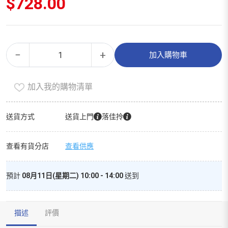
$
728.00
美
Alternative:
−
+
加入購物車
德
樂
加入我的購物清單
手
動
吸
送貨方式
送貨上門
落佳拎
乳
器
查看有貨分店
查看供應
數
量
預計
08月11日(星期二) 10:00 - 14:00
送到
描述
評價