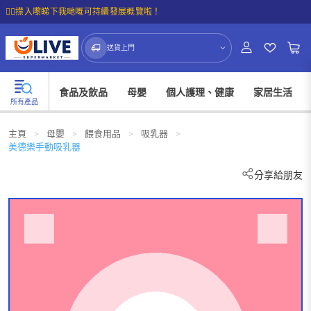
☝🏼㩒入嚟睇下我哋嘅可持續發展概覽啦！
送貨上門
食品及飲品
母嬰
個人護理、健康
家居生活
所有產品
主頁
>
母嬰
>
餵食用品
>
吸乳器
>
美德樂手動吸乳器
分享給朋友