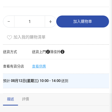
純
Alternative:
−
+
加入購物車
鮮
雞
加入我的購物清單
粉
(12
件)
送貨方式
送貨上門
落佳拎
數
量
查看有貨分店
查看供應
預計
08月12日(星期三) 10:00 - 14:00
送到
描述
評價