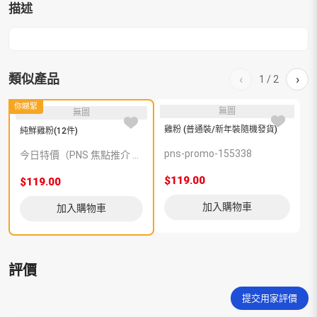
描述
類似產品
‹
›
1
/
2
你睇緊
無圖
無圖
雞粉 (普通裝/新年裝隨機發貨)
雞
純鮮雞粉(12件)
pns-promo-155338
今日特價（PNS 焦點推介 102614）
$119.00
$
$119.00
加入購物車
加入購物車
評價
提交用家評價