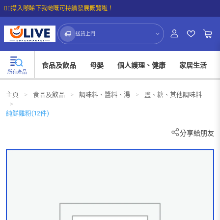
☝🏼㩒入嚟睇下我哋嘅可持續發展概覽啦！
送貨上門
食品及飲品
母嬰
個人護理、健康
家居生活
所有產品
主頁
>
食品及飲品
>
調味料、醬料、湯
>
鹽、糖、其他調味料
>
純鮮雞粉(12件)
分享給朋友