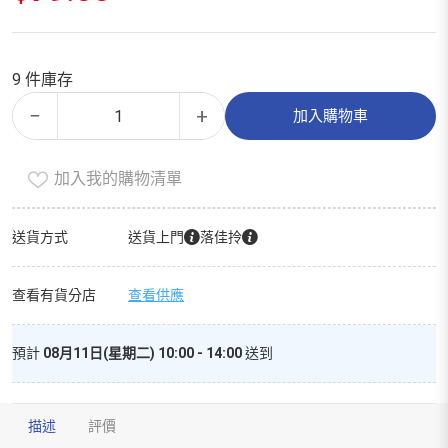
價
目
格：
前
$122.00。
價
9 件庫存
格：
精
Alternative:
$79.00。
−
+
加入購物車
選
靈
加入我的購物清單
芝
大
包
送貨方式
送貨上門
落佳拎
300g
數
查看有貨分店
查看供應
量
預計
08月11日(星期二) 10:00 - 14:00
送到
描述
評價