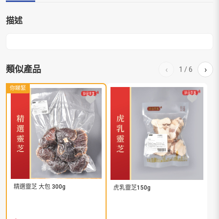
描述
類似產品
‹
›
1
/
6
你睇緊
精選靈芝 大包 300g
虎乳靈芝150g
精