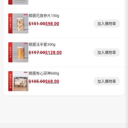
始
前
價
價
格：
格：
精選花旗參片150g
$105.00。
$68.00。
原
目
$
151.00
$
98.00
加入購物車
始
前
價
價
格：
格：
精選法半夏300g
$151.00。
$98.00。
原
目
$
197.00
$
128.00
加入購物車
始
前
價
價
格：
格：
精選有心茯神600g
$197.00。
$128.00。
原
目
$
105.00
$
68.00
加入購物車
始
前
價
價
格：
格：
$105.00。
$68.00。