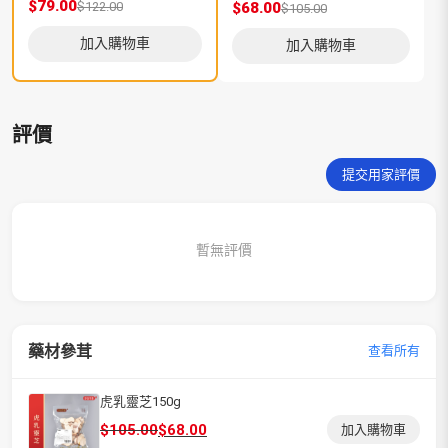
$79.00
$122.00
$68.00
$
$105.00
加入購物車
加入購物車
評價
提交用家評價
暫無評價
藥材參茸
查看所有
虎乳靈芝150g
原
目
$
105.00
$
68.00
加入購物車