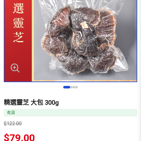
精選靈芝 大包 300g
有貨
$
122.00
原
$
79.00
始