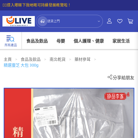
☝🏼㩒入嚟睇下我哋嘅可持續發展概覽啦！
送貨上門
食品及飲品
母嬰
個人護理、健康
家居生活
所有產品
主頁
>
食品及飲品
>
南北乾貨
>
藥材參茸
>
精選靈芝 大包 300g
分享給朋友