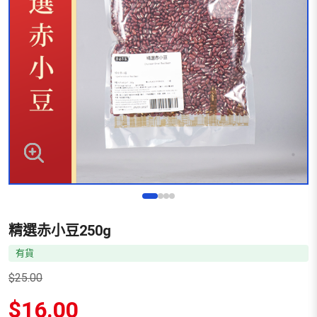
精選赤小豆250g
有貨
$
25.00
原
$
16.00
始