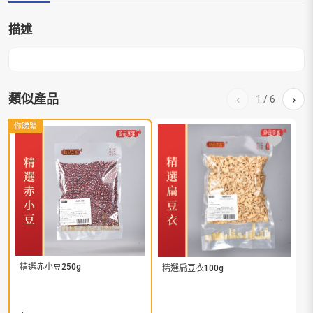
描述
類似產品
‹
›
1
/
6
你睇緊
精選赤小豆250g
精選扁豆衣100g
眉