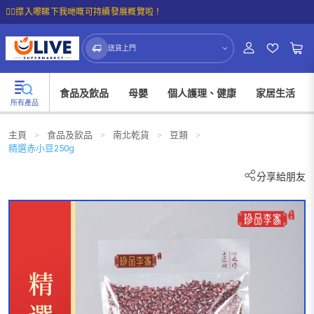
☝🏼㩒入嚟睇下我哋嘅可持續發展概覽啦！
送貨上門
食品及飲品
母嬰
個人護理、健康
家居生活
所有產品
主頁
>
食品及飲品
>
南北乾貨
>
豆類
>
精選赤小豆250g
分享給朋友