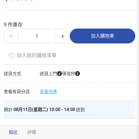
價
目
格：
前
$25.00。
價
9 件庫存
格：
精
Alternative:
$16.00。
−
+
加入購物車
選
赤
加入我的購物清單
小
豆
250g
送貨方式
送貨上門
落佳拎
數
量
查看有貨分店
查看供應
預計
08月11日(星期二) 10:00 - 14:00
送到
描述
評價