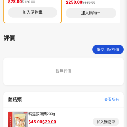
$78.00
$120.00
$250.00
$
$385.00
加入購物車
加入購物車
評價
提交用家評價
暫無評價
菌菇類
查看所有
精選猴頭菇200g
原
目
$
45.00
$
29.00
加入購物車