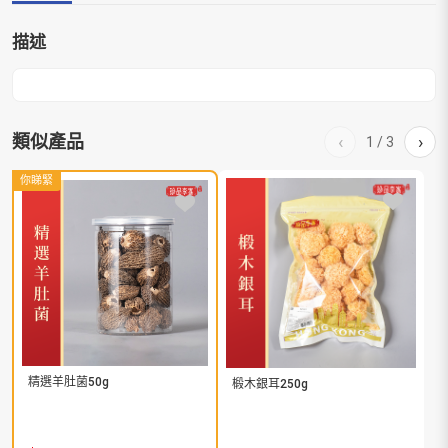
描述
類似產品
‹
›
1
/
3
你睇緊
精選羊肚菌50g
椴木銀耳250g
精