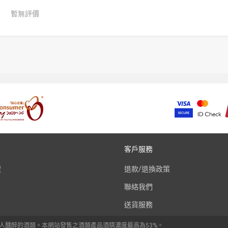
暫無評價
客戶服務
程
退款/退換政策
聯絡我們
送貨服務
令人醺醉的酒類。本網站發售之酒類產品酒精濃度最高為53%。