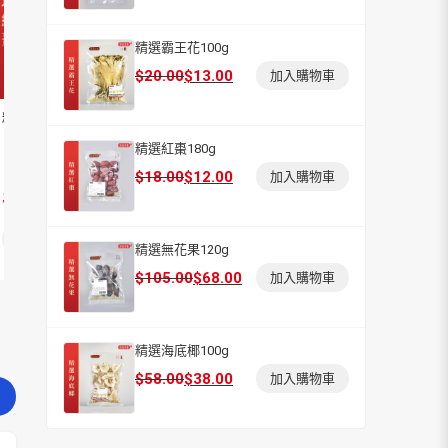
價
價
格：
格：
精選霸王花100g
$28.00。
$18.00。
原
目
$
20.00
$
13.00
加入購物車
始
前
精選紅棗180g
精選海底椰100g
羅漢果大
價
價
格：
格：
精選紅棗180g
$20.00。
$13.00。
原
目
$
18.00
$
12.00
加入購物車
$12.00
$38.00
$29.
始
前
$18.00
$58.00
價
價
加入購物車
加入購物車
格：
格：
精選無花果120g
$18.00。
$12.00。
原
目
$
105.00
$
68.00
加入購物車
始
前
價
價
格：
格：
精選海底椰100g
$105.00。
$68.00。
原
目
$
58.00
$
38.00
加入購物車
始
前
價
價