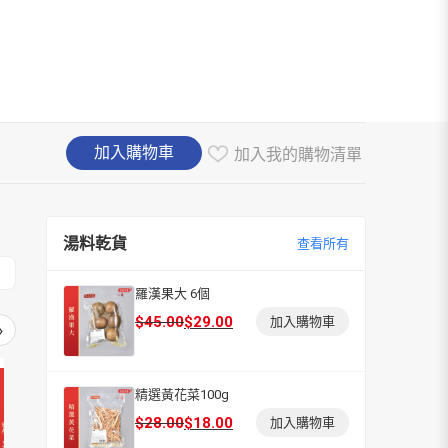
加入購物車
加入我的購物清單
湯料乾貨
查看所有
羅漢果大 6個
原
目
$
45.00
$
29.00
加入購物車
›
始
前
價
價
格：
格：
精選黃花菜100g
$45.00。
$29.00。
原
目
$
28.00
$
18.00
加入購物車
始
前