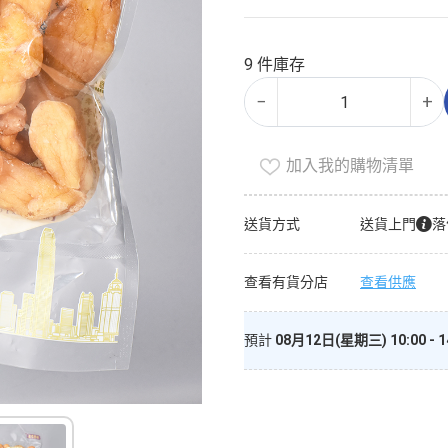
價
目
格：
前
$258.00。
價
9 件庫存
格：
精
Alternative:
$168.00。
−
+
選
海
竹
加入我的購物清單
頭
600g
送貨方式
送貨上門
落
數
量
查看有貨分店
查看供應
預計
08月12日(星期三) 10:00 - 1