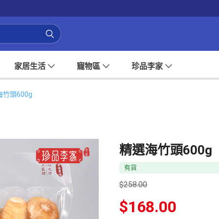
家居生活
寵物區
珍品李家
竹頭600g
精選海竹頭600g
有貨
$
258.00
原
$
168.00
始