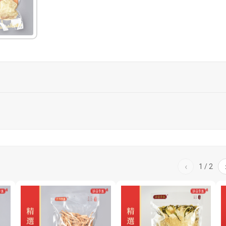
‹
1
/
2