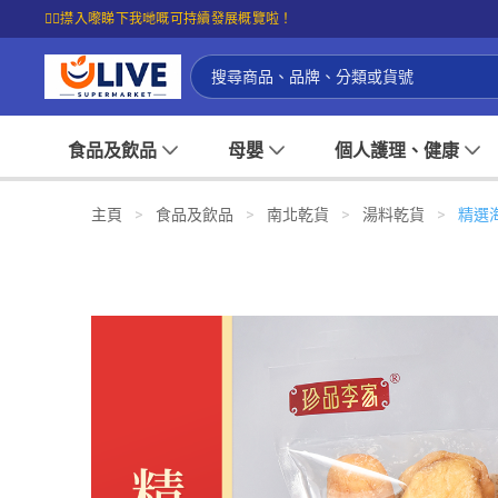
☝🏼㩒入嚟睇下我哋嘅可持續發展概覽啦！
食品及飲品
母嬰
個人護理、健康
主頁
>
食品及飲品
>
南北乾貨
>
湯料乾貨
>
精選海