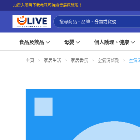
☝🏼㩒入嚟睇下我哋嘅可持續發展概覽啦！
食品及飲品
母嬰
個人護理、健康
主頁
>
家居生活
>
家居香氛
>
空氣清新劑
>
空氣