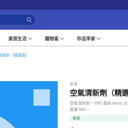
家居生活
寵物區
珍品李家
清新劑（精選裝）
雀巢
空氣清新劑（精
空氣清新劑 — PNS 風格 d
真實 SKU。
有貨