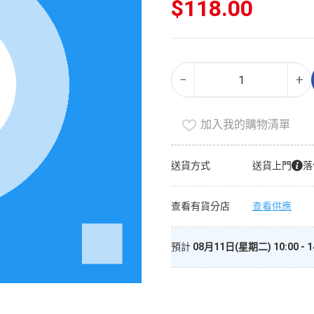
$
118.00
空
Alternative:
−
+
氣
清
新
加入我的購物清單
劑
（精
送貨方式
送貨上門
落
選
裝）
查看有貨分店
查看供應
數
量
預計
08月11日(星期二) 10:00 - 1