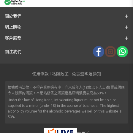
關於我們
網上購物
客戶服務
關注我們
使用條款
私隱政策
免責聲明及通知
|
|
根據香港法律，不得在業務過程中，向未成年人(18歲以下人士)售賣或供應
令人醺醉的酒類。本網站發售之酒類產品酒精濃度最高為53%。
Under the law of Hong Kong, intoxicating liquor must not be sold or
supplied to a minor (under 18) in the course of business. The highest
alcohol by volume for the alcoholic beverages we sell on this website is
53%.