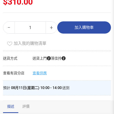
$
310.00
矽
Alternative:
−
+
加入購物車
膠
學
加入我的購物清單
飲
杯
（240ml）
送貨方式
送貨上門
落佳拎
數
量
查看有貨分店
查看供應
預計
08月11日(星期二) 10:00 - 14:00
送到
描述
評價