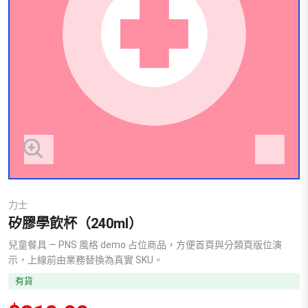
力士
矽膠學飲杯（240ml）
兒童餐具 — PNS 風格 demo 占位商品，方便首頁與分類頁版位演
示，上線前由業務替換為真實 SKU。
有貨