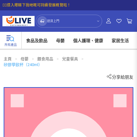
☝🏼㩒入嚟睇下我哋嘅可持續發展概覽啦！
送貨上門
食品及飲品
母嬰
個人護理、健康
家居生活
所有產品
主頁
>
母嬰
>
餵食用品
>
兒童餐具
>
矽膠學飲杯（240ml）
分享給朋友