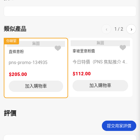
類似產品
‹
›
1
/
2
你睇緊
無圖
無圖
拿坡里意粉醬
直條意粉
今日特價（PNS 焦點推介 419063）
pns-promo-134935
$112.00
$
$205.00
加入購物車
加入購物車
評價
提交用家評價