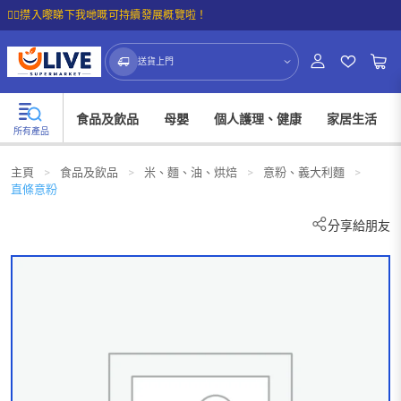
☝🏼㩒入嚟睇下我哋嘅可持續發展概覽啦！
送貨上門
食品及飲品
母嬰
個人護理、健康
家居生活
所有產品
主頁
>
食品及飲品
>
米、麵、油、烘焙
>
意粉、義大利麵
>
直條意粉
分享給朋友