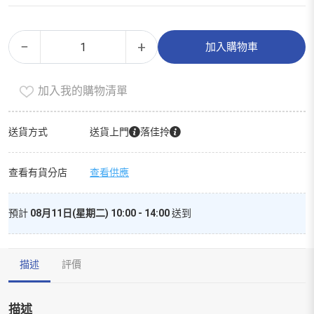
直
Alternative:
−
+
加入購物車
條
意
加入我的購物清單
粉
數
量
送貨方式
送貨上門
落佳拎
查看有貨分店
查看供應
預計
08月11日(星期二) 10:00 - 14:00
送到
描述
評價
描述