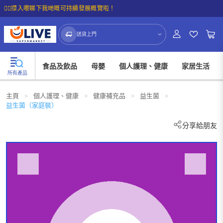
☝🏼㩒入嚟睇下我哋嘅可持續發展概覽啦！
送貨上門
食品及飲品
母嬰
個人護理、健康
家居生活
所有產品
主頁
>
個人護理、健康
>
健康補充品
>
益生菌
>
益生菌（家庭裝）
分享給朋友