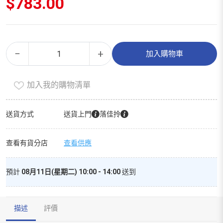
$
783.00
益
Alternative:
−
+
加入購物車
生
菌
加入我的購物清單
（家
庭
裝）
送貨方式
送貨上門
落佳拎
數
量
查看有貨分店
查看供應
預計
08月11日(星期二) 10:00 - 14:00
送到
描述
評價