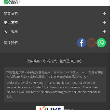
關於我們
網上購物
客戶服務
關注我們
使用條款
私隱政策
免責聲明及通知
|
|
根據香港法律，不得在業務過程中，向未成年人(18歲以下人士)售賣或供應
令人醺醉的酒類。本網站發售之酒類產品酒精濃度最高為53%。
Under the law of Hong Kong, intoxicating liquor must not be sold or
supplied to a minor (under 18) in the course of business. The highest
alcohol by volume for the alcoholic beverages we sell on this website is
53%.