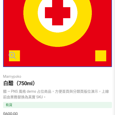
Mamypoko
白醋（750ml）
醋 — PNS 風格 demo 占位商品，方便首頁與分類頁版位演示，上線
前由業務替換為真實 SKU。
有貨
$
600.00