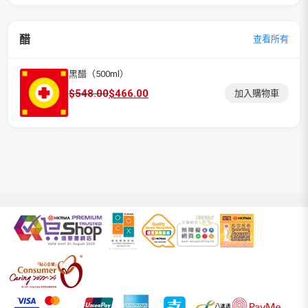
醋
查看所有
黑醋（500ml）
原
目
$
548.00
$
466.00
加入購物車
始
前
價
價
格：
格：
$548.00。
$466.00。