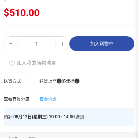
原
$
510.00
始
價
目
格：
前
$600.00。
價
白
Alternative:
格：
−
+
加入購物車
醋
$510.00。
（750ml）
加入我的購物清單
數
量
送貨方式
送貨上門
落佳拎
查看有貨分店
查看供應
預計
08月12日(星期三) 10:00 - 14:00
送到