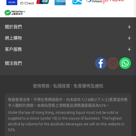
關於我們
網上購物
客戶服務
關注我們
使用條款
私隱政策
免責聲明及通知
|
|
根據香港法律，不得在業務過程中，向未成年人(18歲以下人士)售賣或供應
令人醺醉的酒類。本網站發售之酒類產品酒精濃度最高為53%。
Under the law of Hong Kong, intoxicating liquor must not be sold or
supplied to a minor (under 18) in the course of business. The highest
alcohol by volume for the alcoholic beverages we sell on this website is
53%.