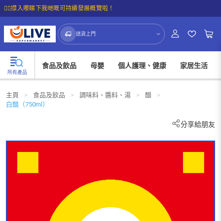
☝🏼㩒入嚟睇下我哋嘅可持續發展概覽啦！
送貨上門
食品及飲品
母嬰
個人護理、健康
家居生活
所有產品
主頁
>
食品及飲品
>
調味料、醬料、湯
>
醋
>
白醋（750ml）
分享給朋友