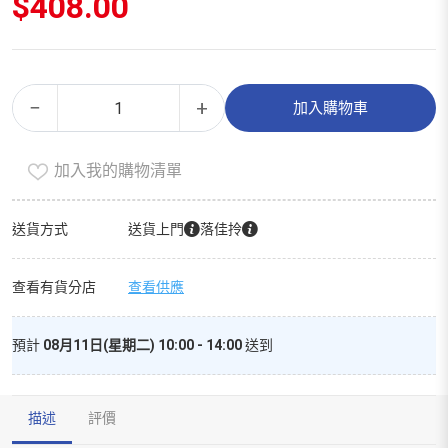
$
408.00
產
Alternative:
−
+
加入購物車
後
緊
加入我的購物清單
膚
乳
（200ml）
送貨方式
送貨上門
落佳拎
數
量
查看有貨分店
查看供應
預計
08月11日(星期二) 10:00 - 14:00
送到
描述
評價