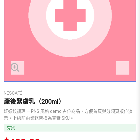
NESCAFÉ
產後緊膚乳（200ml）
妊娠紋護理 — PNS 風格 demo 占位商品，方便首頁與分類頁版位演
示，上線前由業務替換為真實 SKU。
有貨