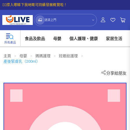
☝🏼㩒入嚟睇下我哋嘅可持續發展概覽啦！
送貨上門
食品及飲品
母嬰
個人護理、健康
家居生活
所有產品
主頁
>
母嬰
>
媽媽護理
>
妊娠紋護理
>
產後緊膚乳（200ml）
分享給朋友