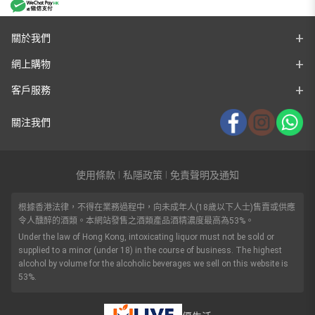
關於我們
網上購物
客戶服務
關注我們
使用條款
私隱政策
免責聲明及通知
|
|
根據香港法律，不得在業務過程中，向未成年人(18歲以下人士)售賣或供應
令人醺醉的酒類。本網站發售之酒類產品酒精濃度最高為53%。
Under the law of Hong Kong, intoxicating liquor must not be sold or
supplied to a minor (under 18) in the course of business. The highest
alcohol by volume for the alcoholic beverages we sell on this website is
53%.