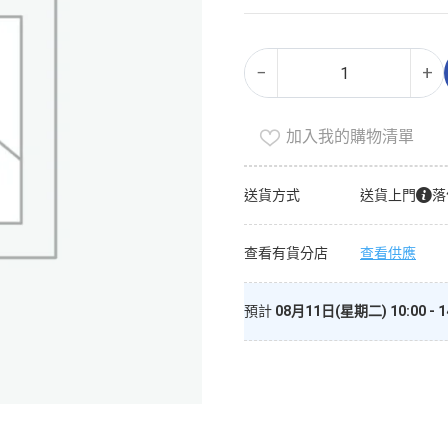
牛
Alternative:
−
+
奶
吸
管
加入我的購物清單
－
香
送貨方式
送貨上門
落
蕉
朱
查看有貨分店
查看供應
古
力
(冷
預計
08月11日(星期二) 10:00 - 1
凍
0-
4°c)
數
量