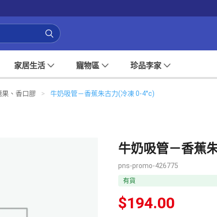
家居生活
寵物區
珍品李家
糖果、香口膠
>
牛奶吸管－香蕉朱古力(冷凍 0-4°c)
牛奶吸管－香蕉朱古力
pns-promo-426775
有貨
$
194.00