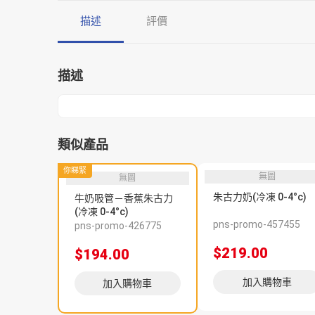
描述
評價
描述
類似產品
你睇緊
無圖
無圖
朱古力奶(冷凍 0-4°c)
牛奶吸管－香蕉朱古力
(冷凍 0-4°c)
pns-promo-457455
pns-promo-426775
$219.00
$194.00
加入購物車
加入購物車