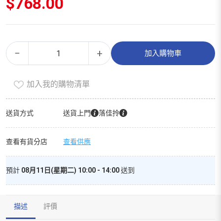
$
768.00
牙
Alternative:
−
+
加入購物車
線
（精
加入我的購物清單
選
裝）
數
送貨方式
送貨上門
落佳拎
量
查看有貨分店
查看供應
預計
08月11日(星期二) 10:00 - 14:00
送到
描述
評價