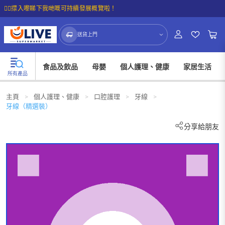
☝🏼㩒入嚟睇下我哋嘅可持續發展概覽啦！
送貨上門
食品及飲品
母嬰
個人護理、健康
家居生活
所有產品
主頁
>
個人護理、健康
>
口腔護理
>
牙線
>
牙線（精選裝）
分享給朋友